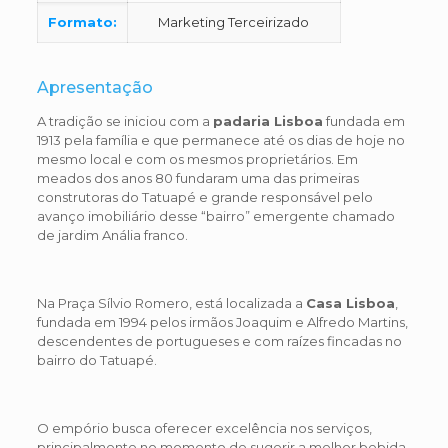
Formato:
Marketing Terceirizado
Apresentação
A tradição se iniciou com a
padaria Lisboa
fundada em
1913 pela família e que permanece até os dias de hoje no
mesmo local e com os mesmos proprietários. Em
meados dos anos 80 fundaram uma das primeiras
construtoras do Tatuapé e grande responsável pelo
avanço imobiliário desse “bairro” emergente chamado
de jardim Anália franco.
Na Praça Sílvio Romero, está localizada a
Casa Lisboa
,
fundada em 1994 pelos irmãos Joaquim e Alfredo Martins,
descendentes de portugueses e com raízes fincadas no
bairro do Tatuapé.
O empório busca oferecer excelência nos serviços,
principalmente no momento de sugerir a melhor bebida