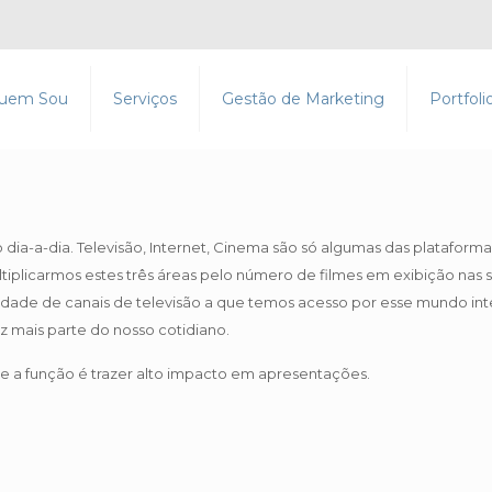
uem Sou
Serviços
Gestão de Marketing
Portfoli
dia-a-dia. Televisão, Internet, Cinema são só algumas das plataform
plicarmos estes três áreas pelo número de filmes em exibição nas s
tidade de canais de televisão a que temos acesso por esse mundo inte
 mais parte do nosso cotidiano.
de a função é trazer alto impacto em apresentações.