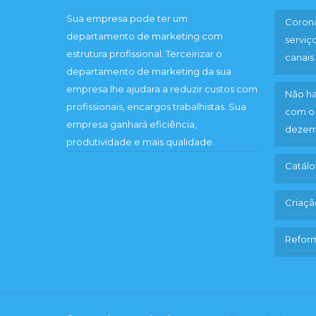
Sua empresa pode ter um
Corona
departamento de marketing com
servi
estrutura profissional. Terceirizar o
canais
departamento de marketing da sua
empresa lhe ajudara a reduzir custos com
Não ha
profissionais, encargos trabalhistas. Sua
com o 
empresa ganhará eficiência,
dezem
produtividade e mais qualidade.
Catálo
Criaçã
Reform