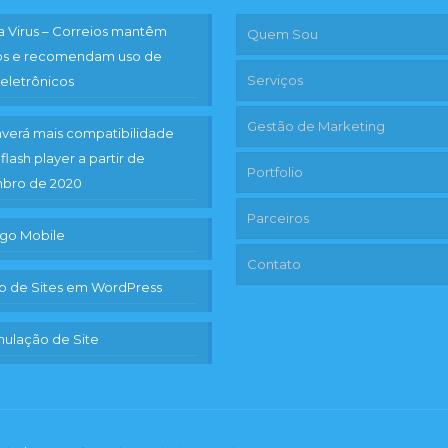
 Virus – Correios mantêm
Quem Sou
ços e recomendam uso de
Serviços
 eletrônicos
Gestão de Marketing
verá mais compatibilidade
flash player a partir de
Portfolio
bro de 2020
Parceiros
go Mobile
Contato
o de Sites em WordPress
ulação de Site