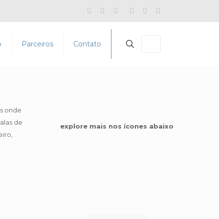
o
Parceiros
Contato
as onde
alas de
explore mais nos ícones abaixo
iro,